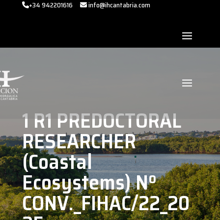
+34 942201616
info@ihcantabria.com
1 R1 PREDOCTORAL
RESEARCHER
(Coastal
Ecosystems) Nº
CONV._FIHAC/22_20