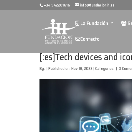
+34 942201616
info@fundacionih.es
La Fundación
Se
Contacto
[:es]Tech devices and ico
By:
|
Published on: Nov 18, 2022
|
Categories:
|
0 Come