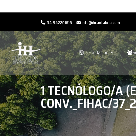
+34 942201616
info@ihcantabria.com
La Fundación
S
1 TECNÓLOGO/A (E
CONV._FIHAC/37_