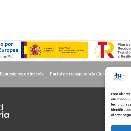
 Expresiones de Interés
Portal de transparencia (Gob. Cantabria)
Para ofrecer
almacenar y/
tecnologías 
identificacio
afectar nega