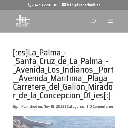
+34 942201616
info@fundacionih.es
[:es]La_Palma_-
_Santa_Cruz_de_La_Palma_-
_Avenida_Los_Indianos__Port
__Avenida_Maritima__Playa__
Carretera_del_Galion_Mirado
r_de_la_Concepcion_01_ies[:]
By:
|
Published on: Nov 18, 2022
|
Categories:
|
0 Comentarios