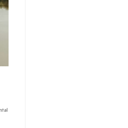
ntal
a