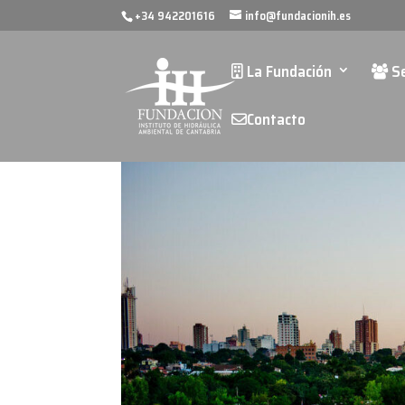
+34 942201616
info@fundacionih.es
La Fundación
Se
Contacto