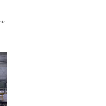
ntal
a