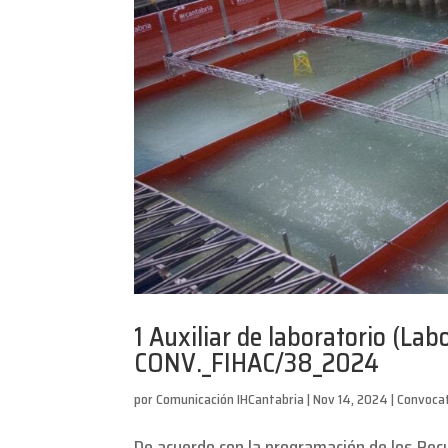
1 Auxiliar de laboratorio (Lab
CONV._FIHAC/38_2024
por
Comunicación IHCantabria
|
Nov 14, 2024
|
Convocat
De acuerdo con la programación de los Rec