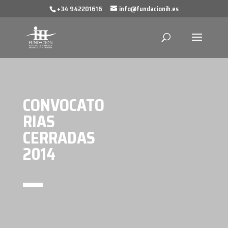
+34 942201616
info@fundacionih.es
CONVOCATO
RIAS
CERRADAS
2014