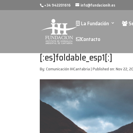
+34 942201616
info@fundacionih.es
La Fundación
Se
Contacto
[:es]foldable_esp1[:]
By:
Comunicación IHCantabria
|
Published on: Nov 22, 2