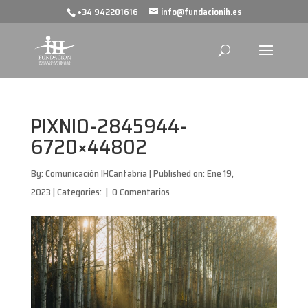
+34 942201616
info@fundacionih.es
PIXNIO-2845944-
6720×44802
By:
Comunicación IHCantabria
|
Published on: Ene 19,
2023
|
Categories:
|
0 Comentarios