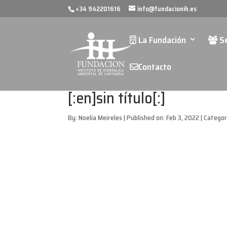
+34 942201616
info@fundacionih.es
La Fundación
Se
Contacto
[:en]sin título[:]
By:
Noelia Meireles
|
Published on: Feb 3, 2022
|
Categor