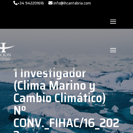
+34 942201616
info@ihcantabria.com
1 Investigador
(Clima Marino y
Cambio Climático)
Nº
CONV._FIHAC/16_202