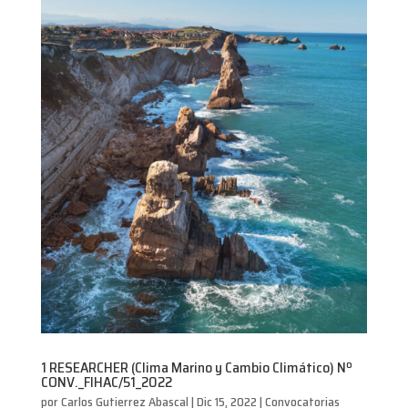
1 RESEARCHER (Clima Marino y Cambio Climático) Nº
CONV._FIHAC/51_2022
por
Carlos Gutierrez Abascal
|
Dic 15, 2022
|
Convocatorias