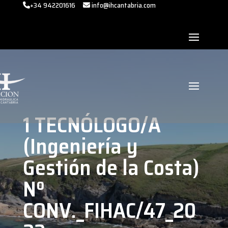
+34 942201616
info@ihcantabria.com
1 TECNÓLOGO/A
(Ingeniería y
Gestión de la Costa)
Nº
CONV._FIHAC/47_20