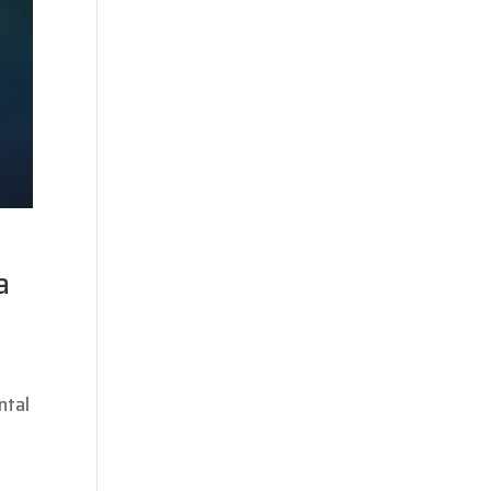
a
ntal
a