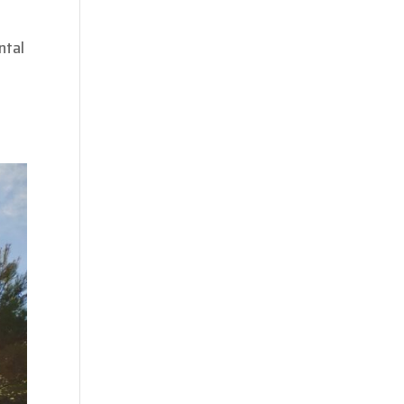
ntal
a