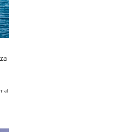
aza
ntal
a