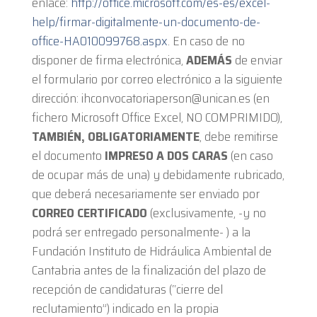
enlace:
http://office.microsoft.com/es-es/excel-
help/firmar-digitalmente-un-documento-de-
office-HA010099768.aspx
. En caso de no
disponer de firma electrónica,
ADEMÁS
de enviar
el formulario por correo electrónico a la siguiente
dirección: ihconvocatoriaperson@unican.es (en
fichero Microsoft Office Excel, NO COMPRIMIDO),
TAMBIÉN, OBLIGATORIAMENTE
, debe remitirse
el documento
IMPRESO A DOS CARAS
(en caso
de ocupar más de una) y debidamente rubricado,
que deberá necesariamente ser enviado por
CORREO CERTIFICADO
(exclusivamente, -y no
podrá ser entregado personalmente- ) a la
Fundación Instituto de Hidráulica Ambiental de
Cantabria antes de la finalización del plazo de
recepción de candidaturas (“cierre del
reclutamiento”) indicado en la propia