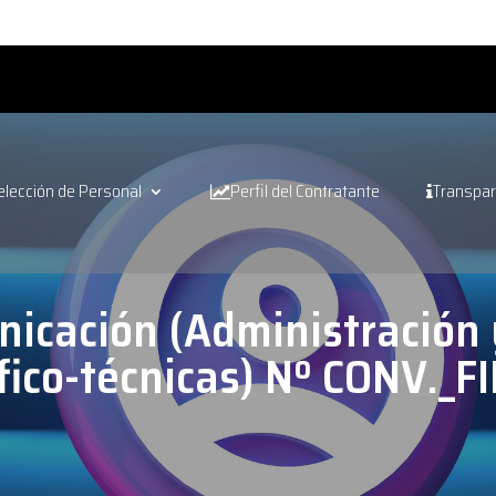
elección de Personal
Perfil del Contratante
Transpar
nicación (Administración 
ífico-técnicas) Nº CONV._