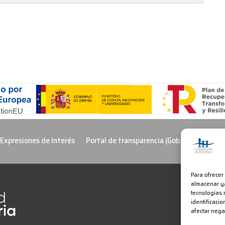
 Expresiones de Interés
Portal de transparencia (Gob. Cantabria)
Para ofrecer
almacenar y/
tecnologías 
identificacio
afectar nega