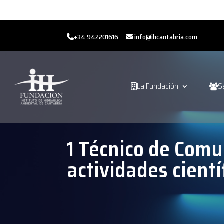
+34 942201616
info@ihcantabria.com
La Fundación
S
1 Técnico de Comu
actividades cient